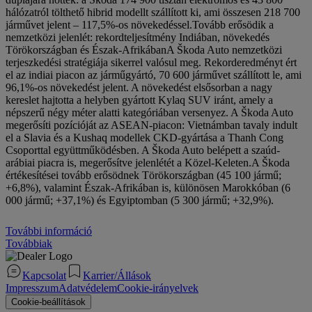
hálózatról tölthető hibrid modellt szállított ki, ami összesen 218 700
járművet jelent – 117,5%-os növekedéssel.Tovább erősödik a
nemzetközi jelenlét: rekordteljesítmény Indiában, növekedés
Törökországban és Észak-AfrikábanA Škoda Auto nemzetközi
terjeszkedési stratégiája sikerrel valósul meg. Rekorderedményt ért
el az indiai piacon az járműgyártó, 70 600 járművet szállított le, ami
96,1%-os növekedést jelent. A növekedést elsősorban a nagy
kereslet hajtotta a helyben gyártott Kylaq SUV iránt, amely a
népszerű négy méter alatti kategóriában versenyez. A Škoda Auto
megerősíti pozícióját az ASEAN-piacon: Vietnámban tavaly indult
el a Slavia és a Kushaq modellek CKD-gyártása a Thanh Cong
Csoporttal együttműködésben. A Škoda Auto belépett a szaúd-
arábiai piacra is, megerősítve jelenlétét a Közel-Keleten.A Škoda
értékesítései tovább erősödnek Törökországban (45 100 jármű;
+6,8%), valamint Észak-Afrikában is, különösen Marokkóban (6
000 jármű; +37,1%) és Egyiptomban (5 300 jármű; +32,9%).
További információ
Továbbiak
Kapcsolat
Karrier/Állások
Impresszum
Adatvédelem
Cookie-irányelvek
Cookie-beállítások