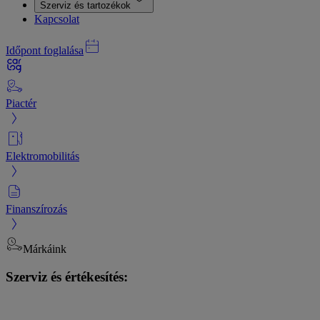
Szerviz és tartozékok
Kapcsolat
Időpont foglalása
Piactér
Elektromobilitás
Finanszírozás
Márkáink
Szerviz és értékesítés: