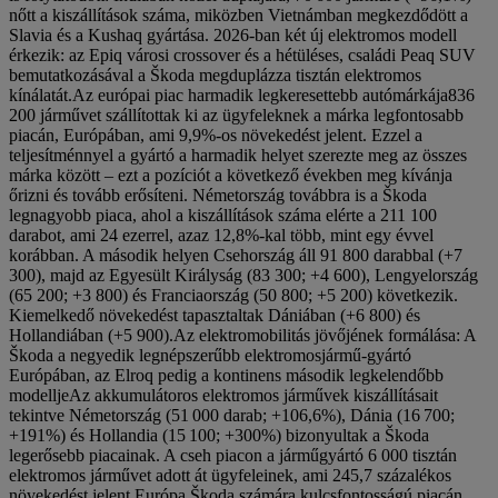
nőtt a kiszállítások száma, miközben Vietnámban megkezdődött a
Slavia és a Kushaq gyártása. 2026-ban két új elektromos modell
érkezik: az Epiq városi crossover és a hétüléses, családi Peaq SUV
bemutatkozásával a Škoda megduplázza tisztán elektromos
kínálatát.Az európai piac harmadik legkeresettebb autómárkája836
200 járművet szállítottak ki az ügyfeleknek a márka legfontosabb
piacán, Európában, ami 9,9%-os növekedést jelent. Ezzel a
teljesítménnyel a gyártó a harmadik helyet szerezte meg az összes
márka között – ezt a pozíciót a következő években meg kívánja
őrizni és tovább erősíteni. Németország továbbra is a Škoda
legnagyobb piaca, ahol a kiszállítások száma elérte a 211 100
darabot, ami 24 ezerrel, azaz 12,8%-kal több, mint egy évvel
korábban. A második helyen Csehország áll 91 800 darabbal (+7
300), majd az Egyesült Királyság (83 300; +4 600), Lengyelország
(65 200; +3 800) és Franciaország (50 800; +5 200) következik.
Kiemelkedő növekedést tapasztaltak Dániában (+6 800) és
Hollandiában (+5 900).Az elektromobilitás jövőjének formálása: A
Škoda a negyedik legnépszerűbb elektromosjármű-gyártó
Európában, az Elroq pedig a kontinens második legkelendőbb
modelljeAz akkumulátoros elektromos járművek kiszállításait
tekintve Németország (51 000 darab; +106,6%), Dánia (16 700;
+191%) és Hollandia (15 100; +300%) bizonyultak a Škoda
legerősebb piacainak. A cseh piacon a járműgyártó 6 000 tisztán
elektromos járművet adott át ügyfeleinek, ami 245,7 százalékos
növekedést jelent.Európa Škoda számára kulcsfontosságú piacán