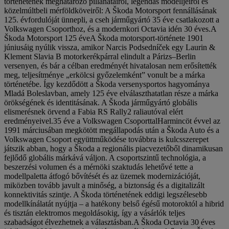
történetének meghatározó pillanatairól, legendás modelljeiről és
közelmúltbeli mérföldköveiről: A Škoda Motorsport fennállásának
125. évfordulóját ünnepli, a cseh járműgyártó 35 éve csatlakozott a
Volkswagen Csoporthoz, és a modernkori Octavia idén 30 éves.A
Škoda Motorsport 125 éveA Škoda motorsport-története 1901
júniusáig nyúlik vissza, amikor Narcis Podsedníček egy Laurin &
Klement Slavia B motorkerékpárral elindult a Párizs–Berlin
versenyen, és bár a célban eredményét hivatalosan nem erősítették
meg, teljesítménye „erkölcsi győzelemként” vonult be a márka
történetébe. Így kezdődött a Škoda versenysportos hagyománya
Mladá Boleslavban, amely 125 éve elválaszthatatlan része a márka
örökségének és identitásának. A Škoda járműgyártó globális
elismerésnek örvend a Fabia RS Rally2 raliautóval elért
eredményeivel.35 éve a Volkswagen CsoporttalHarmincöt évvel az
1991 márciusában megkötött megállapodás után a Škoda Auto és a
Volkswagen Csoport együttműködése továbbra is kulcsszerepet
játszik abban, hogy a Škoda a regionális piacvezetőből dinamikusan
fejlődő globális márkává váljon. A csoportszintű technológia, a
beszerzési volumen és a mérnöki szaktudás lehetővé tette a
modellpaletta átfogó bővítését és az üzemek modernizációját,
miközben tovább javult a minőség, a biztonság és a digitalizált
konnektivitás szintje. A Škoda történetének eddigi legszélesebb
modellkínálatát nyújtja – a hatékony belső égésű motoroktól a hibrid
és tisztán elektromos megoldásokig, így a vásárlók teljes
szabadságot élvezhetnek a választásban.A Škoda Octavia 30 éves