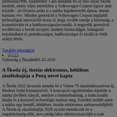
jubileuma1996. szeptember 1-jén mutatták be az első olyan Škoda
modellt, amely teljes mértékben a Volkswagen Csoport égisze alatt
készült – az Octavia azóta is a márka legsikeresebb típusa, immár
harminc éve. Minden generáció a Volkswagen Csoport legújabb
technológiai innovációit hozta el, hogy tovább emelje a biztonság, a
konnektivitás és a hatékonyságszínvonalát. A negyedik generáció
továbbviszi a bevált receptet: modern formavilágot, kimagasló
helykínálatot és praktikusságot, hatékonyságot és kiváló ár-érték
arányt ötvöz.
További információ
Újdonság a Škodától
01.02.2026
A Škoda új, tisztán elektromos, hétüléses
zászlóshajója a Peaq nevet kapta
A Škoda 2022 tavaszán mutatta be a Vision 7S tanulmányautóval új,
Modern Solid formanyelvét. A koncepció egyértelműen kijelölte a
márka jövőbeli irányát, amelyet a fenntarthatóság, a funkcionális
dizájn és a korszerű technológia határoz meg. Emellett ízelítőt adott
a márka egy leendő, hétüléses, tisztán elektromos szériamodelljéből.
A Škoda új zászlóshajója 2026 nyarán mutatkozik be a
nagyközönség előtt, neve pedig hűen tükrözi pozícióját a cseh