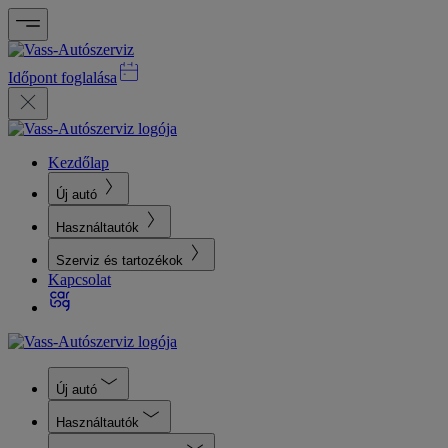
Időpont foglalása
Kezdőlap
Új autó
Használtautók
Szerviz és tartozékok
Kapcsolat
Új autó
Használtautók