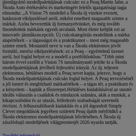
járműgyártó modellpalettájának csúcsán: ez a Peaq.Martin Jahn, a
Škoda Auto értékesítési és marketingért felelős igazgatósági tagja
elmondta: „A Vision 7S modellel a Škoda új vizekre evezett,
határozott elképzeléssel arról, miként emelheti magasabb szintre a
márkát. Azóta bevezettük új formanyelvünket, és még tovább
finomítottuk márkánk egyedi arculatát. Most életre keltjük ezt az
innovatív járműkoncepciót. Új csúcskategóriás modellünk a márka
alapértékeit – a tágasságot és a praktikumot – most még magasabb
szintre emeli. Mostantól neve is van a Škoda elektromos jövőt
formáló, merész elképzelésének: ez a Peaq – egyértelmű üzenet
arról, hol foglal helyet ez a modell a portfóliónkban.”Több mint
három évvel ezelőtt a Vision 7S tanulmányautó jelölte ki a Škoda
modellpalettájának jövőbeli fejlesztési irányát. Az új, teljesen
elektromos, hétüléses modell a Peaq nevet kapja, jelezve, hogy a
Škoda modellpalettájának csúcsán foglal helyet. A Peaq tervezésénél
a jól ismert és megbízható márkaértékek – a tágas tér, a praktikum és
a kényelem – kapták a főszerepet.Hétüléses kialakításával az utastér
ideális választás a családok és mindazok számára, akik a munkát, a
kikapcsolódást és az utazás, felfedezés szabadságát szeretnék
ötvözni. A felhasználóbarát kialakítás és a jól átgondolt Simply
Clever megoldások jegyében született Peaq újabb mérföldkő a
Škoda elektromos modellpalettájának bővítésében.A Škoda új
zászlóshajó modelljének világpremierjét 2026 nyarán tartják.
További információ