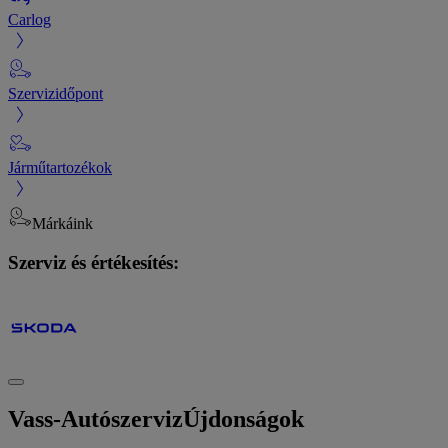
Carlog
Szervizidőpont
Járműtartozékok
Márkáink
Szerviz és értékesítés:
Vass-Autószerviz
Újdonságok