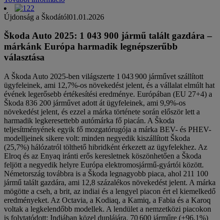
Újdonság a Škodától
01.01.2026
Škoda Auto 2025: 1 043 900 jármű talált gazdára –
márkánk Európa harmadik legnépszerűbb
választása
A Škoda Auto 2025-ben világszerte 1 043 900 járművet szállított
ügyfeleinek, ami 12,7%-os növekedést jelent, és a vállalat elmúlt hat
évének legerősebb értékesítési eredménye. Európában (EU 27+4) a
Škoda 836 200 járművet adott át ügyfeleinek, ami 9,9%-os
növekedést jelent, és ezzel a márka története során először lett a
harmadik legkeresettebb autómárka fő piacán. A Škoda
teljesítményének egyik fő mozgatórugója a márka BEV- és PHEV-
modelljeinek sikere volt: minden negyedik kiszállított Škoda
(25,7%) hálózatról tölthető hibridként érkezett az ügyfelekhez. Az
Elroq és az Enyaq iránti erős keresletnek köszönhetően a Škoda
feljött a negyedik helyre Európa elektromosjármű-gyártói között.
Németország továbbra is a Škoda legnagyobb piaca, ahol 211 100
jármű talált gazdára, ami 12,8 százalékos növekedést jelent. A márka
mögötte a cseh, a brit, az indiai és a lengyel piacon ért el kiemelkedő
eredményeket. Az Octavia, a Kodiaq, a Kamiq, a Fabia és a Karoq
voltak a legkelendőbb modellek. A lendület a nemzetközi piacokon
is folytatódott: Indiában közel duplájára, 70 600 járműre (+96,1%)