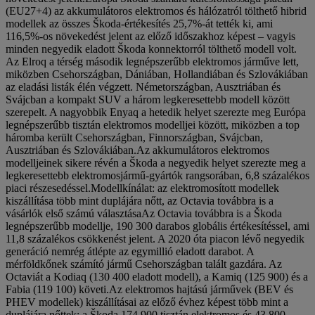
(EU27+4) az akkumulátoros elektromos és hálózatról tölthető hibrid
modellek az összes Škoda-értékesítés 25,7%-át tették ki, ami
116,5%-os növekedést jelent az előző időszakhoz képest – vagyis
minden negyedik eladott Škoda konnektorról tölthető modell volt.
Az Elroq a térség második legnépszerűbb elektromos járműve lett,
miközben Csehországban, Dániában, Hollandiában és Szlovákiában
az eladási listák élén végzett. Németországban, Ausztriában és
Svájcban a kompakt SUV a három legkeresettebb modell között
szerepelt. A nagyobbik Enyaq a hetedik helyet szerezte meg Európa
legnépszerűbb tisztán elektromos modelljei között, miközben a top
háromba került Csehországban, Finnországban, Svájcban,
Ausztriában és Szlovákiában.Az akkumulátoros elektromos
modelljeinek sikere révén a Škoda a negyedik helyet szerezte meg a
legkeresettebb elektromosjármű-gyártók rangsorában, 6,8 százalékos
piaci részesedéssel.Modellkínálat: az elektromosított modellek
kiszállítása több mint duplájára nőtt, az Octavia továbbra is a
vásárlók első számú választásaAz Octavia továbbra is a Škoda
legnépszerűbb modellje, 190 300 darabos globális értékesítéssel, ami
11,8 százalékos csökkenést jelent. A 2020 óta piacon lévő negyedik
generáció nemrég átlépte az egymillió eladott darabot. A
mérföldkőnek számító jármű Csehországban talált gazdára. Az
Octaviát a Kodiaq (130 400 eladott modell), a Kamiq (125 900) és a
Fabia (119 100) követi.Az elektromos hajtású járművek (BEV és
PHEV modellek) kiszállításai az előző évhez képest több mint a
duplájára nőttek: a Škoda 174 900 tisztán elektromos és 43 800