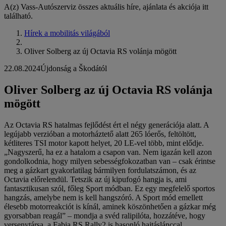
A(z) Vass-Autószerviz összes aktuális híre, ajánlata és akciója itt
található.
Hírek a mobilitás világából
Oliver Solberg az új Octavia RS volánja mögött
22.08.2024
Újdonság a Škodától
Oliver Solberg az új Octavia RS volánja
mögött
Az Octavia RS hatalmas fejlődést ért el négy generációja alatt. A
legújabb verzióban a motorháztető alatt 265 lóerős, feltöltött,
kétliteres TSI motor kapott helyet, 20 LE-vel több, mint elődje.
„Nagyszerű, ha ez a hatalom a csapon van. Nem igazán kell azon
gondolkodnia, hogy milyen sebességfokozatban van – csak érintse
meg a gázkart gyakorlatilag bármilyen fordulatszámon, és az
Octavia előrelendül. Tetszik az új kipufogó hangja is, ami
fantasztikusan szól, főleg Sport módban. Ez egy megfelelő sportos
hangzás, amelybe nem is kell hangszóró. A Sport mód emellett
élesebb motorreakciót is kínál, aminek köszönhetően a gázkar még
gyorsabban reagál” – mondja a svéd ralipilóta, hozzátéve, hogy
versenytársa, a Fabia RS Rally2 is hasonló hajtáslánccal