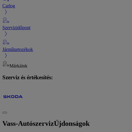
Carlog
Szervizidőpont
Járműtartozékok
Márkáink
Szerviz és értékesítés:
Vass-Autószerviz
Újdonságok