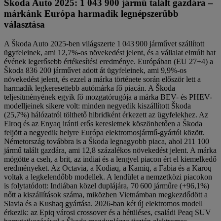
Škoda Auto 2025: 1 043 900 jármű talált gazdára –
márkánk Európa harmadik legnépszerűbb
választása
A Škoda Auto 2025-ben világszerte 1 043 900 járművet szállított
ügyfeleinek, ami 12,7%-os növekedést jelent, és a vállalat elmúlt hat
évének legerősebb értékesítési eredménye. Európában (EU 27+4) a
Škoda 836 200 járművet adott át ügyfeleinek, ami 9,9%-os
növekedést jelent, és ezzel a márka története során először lett a
harmadik legkeresettebb autómárka fő piacán. A Škoda
teljesítményének egyik fő mozgatórugója a márka BEV- és PHEV-
modelljeinek sikere volt: minden negyedik kiszállított Škoda
(25,7%) hálózatról tölthető hibridként érkezett az ügyfelekhez. Az
Elroq és az Enyaq iránti erős keresletnek köszönhetően a Škoda
feljött a negyedik helyre Európa elektromosjármű-gyártói között.
Németország továbbra is a Škoda legnagyobb piaca, ahol 211 100
jármű talált gazdára, ami 12,8 százalékos növekedést jelent. A márka
mögötte a cseh, a brit, az indiai és a lengyel piacon ért el kiemelkedő
eredményeket. Az Octavia, a Kodiaq, a Kamiq, a Fabia és a Karoq
voltak a legkelendőbb modellek. A lendület a nemzetközi piacokon
is folytatódott: Indiában közel duplájára, 70 600 járműre (+96,1%)
nőtt a kiszállítások száma, miközben Vietnámban megkezdődött a
Slavia és a Kushaq gyártása. 2026-ban két új elektromos modell
érkezik: az Epiq városi crossover és a hétüléses, családi Peaq SUV