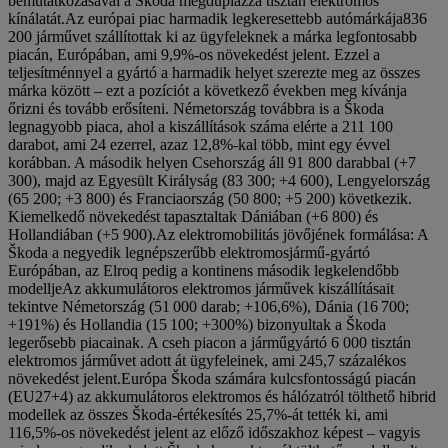
bemutatkozásával a Škoda megduplázza tisztán elektromos
kínálatát.Az európai piac harmadik legkeresettebb autómárkája836
200 járművet szállítottak ki az ügyfeleknek a márka legfontosabb
piacán, Európában, ami 9,9%-os növekedést jelent. Ezzel a
teljesítménnyel a gyártó a harmadik helyet szerezte meg az összes
márka között – ezt a pozíciót a következő években meg kívánja
őrizni és tovább erősíteni. Németország továbbra is a Škoda
legnagyobb piaca, ahol a kiszállítások száma elérte a 211 100
darabot, ami 24 ezerrel, azaz 12,8%-kal több, mint egy évvel
korábban. A második helyen Csehország áll 91 800 darabbal (+7
300), majd az Egyesült Királyság (83 300; +4 600), Lengyelország
(65 200; +3 800) és Franciaország (50 800; +5 200) következik.
Kiemelkedő növekedést tapasztaltak Dániában (+6 800) és
Hollandiában (+5 900).Az elektromobilitás jövőjének formálása: A
Škoda a negyedik legnépszerűbb elektromosjármű-gyártó
Európában, az Elroq pedig a kontinens második legkelendőbb
modelljeAz akkumulátoros elektromos járművek kiszállításait
tekintve Németország (51 000 darab; +106,6%), Dánia (16 700;
+191%) és Hollandia (15 100; +300%) bizonyultak a Škoda
legerősebb piacainak. A cseh piacon a járműgyártó 6 000 tisztán
elektromos járművet adott át ügyfeleinek, ami 245,7 százalékos
növekedést jelent.Európa Škoda számára kulcsfontosságú piacán
(EU27+4) az akkumulátoros elektromos és hálózatról tölthető hibrid
modellek az összes Škoda-értékesítés 25,7%-át tették ki, ami
116,5%-os növekedést jelent az előző időszakhoz képest – vagyis