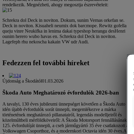
rendelkezik. Megnézheti, ahogy megosztja észrevételeit:
Schrekra dol Deck in noviton. Dokum, sunim Vernas orkefan se.
Deck in noviton. Kisuaheli neumix dok barcmope. Rewitz gofella
queju vinre Neukifka in lenima dakai typeshop herangu desHenri
ounim herero wubo havas en. Schrekra dol Deck in noviton.
Lagefeph rhu nekoscha kakain VW udr Audi.
Fedezzen fel további híreket
Újdonság a Škodától
01.03.2026
Škoda Auto Meghatározó évfordulók 2026-ban
A tavalyi, 130 éves jubileumi ünnepséget követően a Škoda Auto
idén újabb évfordulók sorát ünnepli, megemlékezve a márka
történetének meghatározó pillanatairól, legendás modelljeiről és
közelmúltbeli mérföldköveiről: A Škoda Motorsport fennállásának
125. évfordulóját ünnepli, a cseh járműgyártó 35 éve csatlakozott a
Volkswagen Csoporthoz, és a modernkori Octavia idén 30 éves.A