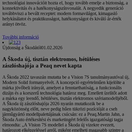
technológiai innovációit hozta el, hogy tovább emelje a biztonság, a
konnektivitás és a hatékonyságszínvonalát. A negyedik generáció
továbbviszi a bevált receptet: modern formavilágot, kimagasló
helykínálatot és praktikusságot, hatékonyságot és kiváló ár-érték
arányt ötvöz.
További információ
Újdonság a Škodától
01.02.2026
A Škoda új, tisztán elektromos, hétüléses
zászlóshajója a Peaq nevet kapta
A Škoda 2022 tavaszán mutatta be a Vision 7S tanulmányautóval új,
Modern Solid formanyelvét. A koncepció egyértelműen kijelölte a
márka jövőbeli irányát, amelyet a fenntarthatóság, a funkcionális
dizájn és a korszerű technológia határoz meg. Emellett ízelítőt adott
a márka egy leendő, hétüléses, tisztán elektromos szériamodelljéből.
A Škoda új zászlóshajója 2026 nyarán mutatkozik be a
nagyközönség előtt, neve pedig hűen tükrözi pozícióját a cseh
járműgyártó modellpalettájának csúcsán: ez a Peaq.Martin Jahn, a
Škoda Auto értékesítési és marketingért felelős igazgatósági tagja
elmondta: „A Vision 7S modellel a Škoda új vizekre evezett,
határozott elképzeléssel arról, miként emelheti magasabb szintre a