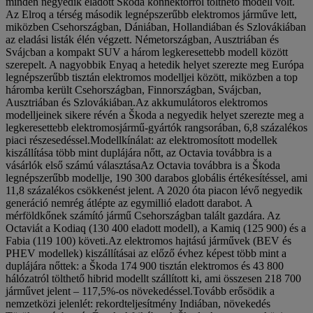
minden negyedik eladott Škoda konnektorról tölthető modell volt.
Az Elroq a térség második legnépszerűbb elektromos járműve lett,
miközben Csehországban, Dániában, Hollandiában és Szlovákiában
az eladási listák élén végzett. Németországban, Ausztriában és
Svájcban a kompakt SUV a három legkeresettebb modell között
szerepelt. A nagyobbik Enyaq a hetedik helyet szerezte meg Európa
legnépszerűbb tisztán elektromos modelljei között, miközben a top
háromba került Csehországban, Finnországban, Svájcban,
Ausztriában és Szlovákiában.Az akkumulátoros elektromos
modelljeinek sikere révén a Škoda a negyedik helyet szerezte meg a
legkeresettebb elektromosjármű-gyártók rangsorában, 6,8 százalékos
piaci részesedéssel.Modellkínálat: az elektromosított modellek
kiszállítása több mint duplájára nőtt, az Octavia továbbra is a
vásárlók első számú választásaAz Octavia továbbra is a Škoda
legnépszerűbb modellje, 190 300 darabos globális értékesítéssel, ami
11,8 százalékos csökkenést jelent. A 2020 óta piacon lévő negyedik
generáció nemrég átlépte az egymillió eladott darabot. A
mérföldkőnek számító jármű Csehországban talált gazdára. Az
Octaviát a Kodiaq (130 400 eladott modell), a Kamiq (125 900) és a
Fabia (119 100) követi.Az elektromos hajtású járművek (BEV és
PHEV modellek) kiszállításai az előző évhez képest több mint a
duplájára nőttek: a Škoda 174 900 tisztán elektromos és 43 800
hálózatról tölthető hibrid modellt szállított ki, ami összesen 218 700
járművet jelent – 117,5%-os növekedéssel.Tovább erősödik a
nemzetközi jelenlét: rekordteljesítmény Indiában, növekedés