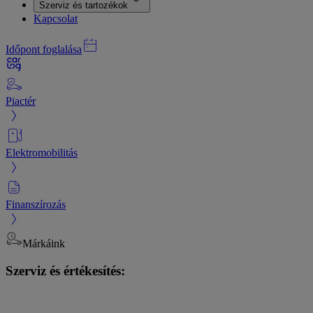
Szerviz és tartozékok
Kapcsolat
Időpont foglalása
Piactér
Elektromobilitás
Finanszírozás
Márkáink
Szerviz és értékesítés: