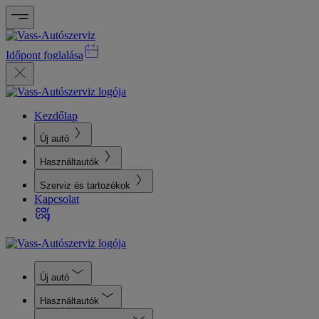
Időpont foglalása
Kezdőlap
Új autó
Használtautók
Szerviz és tartozékok
Kapcsolat
Új autó
Használtautók