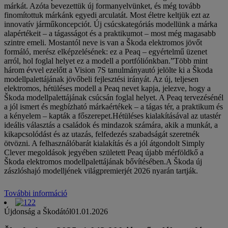
márkát. Azóta bevezettük új formanyelvünket, és még tovább
finomítottuk márkánk egyedi arculatát. Most életre keltjük ezt az
innovatív járműkoncepciót. Új csúcskategóriás modellünk a márka
alapértékeit – a tágasságot és a praktikumot – most még magasabb
szintre emeli. Mostantól neve is van a Škoda elektromos jövőt
formáló, merész elképzelésének: ez a Peaq – egyértelmű üzenet
arról, hol foglal helyet ez a modell a portfóliónkban.”Több mint
három évvel ezelőtt a Vision 7S tanulmányautó jelölte ki a Škoda
modellpalettájának jövőbeli fejlesztési irányát. Az új, teljesen
elektromos, hétüléses modell a Peaq nevet kapja, jelezve, hogy a
Škoda modellpalettájának csúcsán foglal helyet. A Peaq tervezésénél
a jól ismert és megbízható márkaértékek – a tágas tér, a praktikum és
a kényelem – kapták a főszerepet.Hétüléses kialakításával az utastér
ideális választás a családok és mindazok számára, akik a munkát, a
kikapcsolódást és az utazás, felfedezés szabadságát szeretnék
ötvözni. A felhasználóbarát kialakítás és a jól átgondolt Simply
Clever megoldások jegyében született Peaq újabb mérföldkő a
Škoda elektromos modellpalettájának bővítésében.A Škoda új
zászlóshajó modelljének világpremierjét 2026 nyarán tartják.
További információ
Újdonság a Škodától
01.01.2026