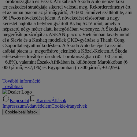
Törökországban és Észak-AfrikábanA Škoda Auto nemzetközi
terjeszkedési stratégiája sikerrel valósul meg. Rekorderedményt ért
el az indiai piacon az járműgyártó, 70 600 járművet szállított le, ami
96,1%-os növekedést jelent. A növekedést elsősorban a nagy
kereslet hajtotta a helyben gyártott Kylaq SUV iránt, amely a
népszerű négy méter alatti kategóriában versenyez. A Škoda Auto
megerősíti pozícióját az ASEAN-piacon: Vietnámban tavaly indult
el a Slavia és a Kushaq modellek CKD-gyártása a Thanh Cong
Csoporttal együttműködésben. A Škoda Auto belépett a szaúd-
arábiai piacra is, megerősítve jelenlétét a Közel-Keleten.A Škoda
értékesítései tovább erősödnek Törökországban (45 100 jármű;
+6,8%), valamint Észak-Afrikában is, különösen Marokkóban (6
000 jármű; +37,1%) és Egyiptomban (5 300 jármű; +32,9%).
További információ
Továbbiak
Kapcsolat
Karrier/Állások
Impresszum
Adatvédelem
Cookie-irányelvek
Cookie-beállítások