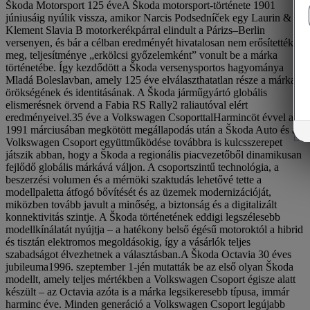
Škoda Motorsport 125 éveA Škoda motorsport-története 1901
júniusáig nyúlik vissza, amikor Narcis Podsedníček egy Laurin &
Klement Slavia B motorkerékpárral elindult a Párizs–Berlin
versenyen, és bár a célban eredményét hivatalosan nem erősítették
meg, teljesítménye „erkölcsi győzelemként” vonult be a márka
történetébe. Így kezdődött a Škoda versenysportos hagyománya
Mladá Boleslavban, amely 125 éve elválaszthatatlan része a márka
örökségének és identitásának. A Škoda járműgyártó globális
elismerésnek örvend a Fabia RS Rally2 raliautóval elért
eredményeivel.35 éve a Volkswagen CsoporttalHarmincöt évvel az
1991 márciusában megkötött megállapodás után a Škoda Auto és a
Volkswagen Csoport együttműködése továbbra is kulcsszerepet
játszik abban, hogy a Škoda a regionális piacvezetőből dinamikusan
fejlődő globális márkává váljon. A csoportszintű technológia, a
beszerzési volumen és a mérnöki szaktudás lehetővé tette a
modellpaletta átfogó bővítését és az üzemek modernizációját,
miközben tovább javult a minőség, a biztonság és a digitalizált
konnektivitás szintje. A Škoda történetének eddigi legszélesebb
modellkínálatát nyújtja – a hatékony belső égésű motoroktól a hibrid
és tisztán elektromos megoldásokig, így a vásárlók teljes
szabadságot élvezhetnek a választásban.A Škoda Octavia 30 éves
jubileuma1996. szeptember 1-jén mutatták be az első olyan Škoda
modellt, amely teljes mértékben a Volkswagen Csoport égisze alatt
készült – az Octavia azóta is a márka legsikeresebb típusa, immár
harminc éve. Minden generáció a Volkswagen Csoport legújabb